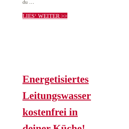
du …
LIES‘ WEITER >>
Energetisiertes
Leitungswasser
kostenfrei in
deiner Küche!